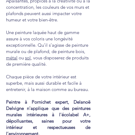
Apaisantes, propices à la créativité ou à la
s'étendre du sol au plafond pour créer une
concentration, les couleurs de vos murs et
ambiance unique et personnalisée,
plafonds peuvent aussi impacter votre
c
omme le
papier peint
. Que ce soit pour
humeur et votre bien-être.
camoufler les imperfections d'un mur,
repeindre une chambre d'adolescent ou
Une peinture
laquée
haut de gamme
rafraîchir votre salon, ces peintures
assure à vos coloris une longévité
proposent divers styles et finitions selon
exceptionnelle. Qu’il s’agisse de peinture
vos envies. Vous pouvez l’appliquer dans
murale ou de plafond, de peinture bois,
différentes pièces, du salon à la chambre,
métal
ou
sol
, vous disposerez de produits
dans la cuisine ou la salle de bains pour
de première qualité.
apporter de la matière à vos murs ou
créer un contraste intéressant.
Chaque pièce de votre intérieur est
superbe, mais aussi durable et facile à
Toutes nos peintures intérieures
entretenir, à la maison comme au bureau.
garantissent une excellente qualité et une
forte stabilité de la couleur dans le temps,
Peintre à Pornichet expert, Delanoë
une facilité d'application et une grande
Delvigne n'applique que des peintures
variété d'effets décoratifs.
murales intérieures à l'écolabel A+,
dépolluantes, saines
pour votre
Elles possèdent l'écolabel A+ et sont
intérieur
et respectueuses de
dépolluantes, saines
pour votre
l’environnement.