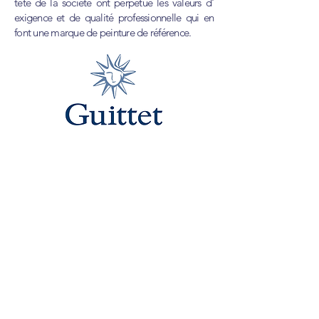
tête de la société ont perpétué les valeurs d'
exigence et de qualité professionnelle qui en
font une marque de peinture de référence.
Guittet
Fabricant historique de laques et de peintures
depuis 1864, Guittet se dédie aux
professionnels du bâtiment. Associant
authenticité et décoration haut de gamme, il
propose une multitude de finitions, matières,
aspects et couleurs pour donner à vos
décorations un esprit résolument moderne et
tendance.