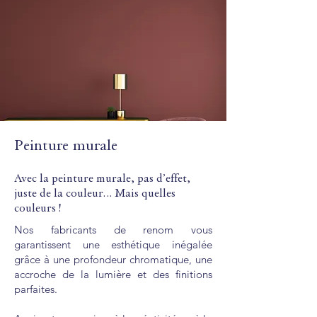
Peintre à Pornichet : peinture
décorative
Peinture murale
L'entreprise Delanoë Delvigne avive vos
Avec la peinture murale, pas d’effet,
espaces intérieurs grâce à l’application
juste de la couleur… Mais quelles
de peintures décoratives particulières.
couleurs !
​​​Marbré, sablé, effet pierre naturelle,
​​Nos fabricants de renom vous
aspect mat nuancé, contemporain à effet
garantissent une esthétique inégalée
industriel et bien plus encore… Laissez
grâce à une profondeur chromatique, une
libre cours à votre créativité grâce à une
accroche de la lumière et des finitions
multitude de possibilités.
parfaites.
L
a peinture décorative intérieure peut