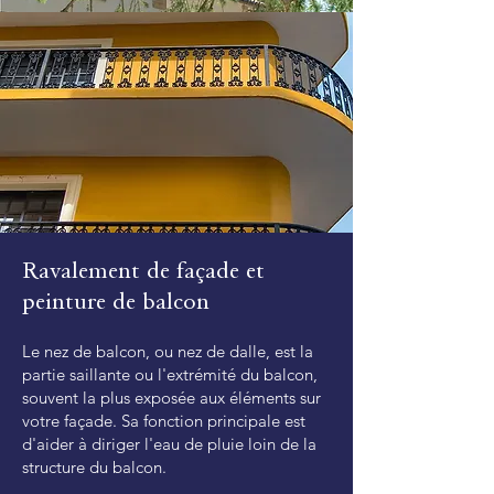
Ravalement de façade à
Pornichet : peinture
Ravalement de façade et
décorative D2 et D3
peinture de balcon
Votre façadier expert pour une maison
comme neuve !
Le nez de balcon, ou nez de dalle, est la
La peinture extérieure d'une maison,
partie saillante ou l'extrémité du balcon,
d'une boutique ou d'un bureau
souvent la plus exposée aux éléments sur
personnalise son apparence selon vos
votre façade. Sa fonction principale est
goûts et l'architecture environnante, grâce
d'aider à diriger l'eau de pluie loin de la
à une large gamme de teintes et de
structure du balcon.
finitions. Que vous préfériez un blanc