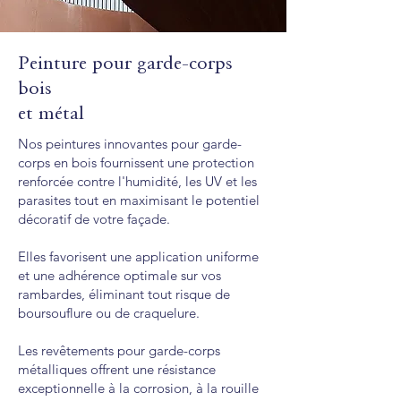
Avant le rafraîchissement de façade, votre
façadier évalue minutieusement l'état de
votre façade de maison ou de celle de vos
Peinture pour garde-corps
locaux professionnels afin de déterminer
bois
le choix du revêtement et les préparations
et métal
nécessaires pour une application réussie.
Peinture d’imperméabilité
Nos peintures innovantes pour garde-
I1-I4
corps en bois fournissent une protection
renforcée contre l'humidité, les UV et les
Une peinture extérieure hydrofuge de
parasites tout en maximisant le potentiel
haute qualité offre un bénéfice esthétique,
décoratif de votre façade.
mais aussi et surtout une protection
contre les intempéries, notamment les
Elles favorisent une application uniforme
rayons UV, la pluie et le vent. Elle peut
et une adhérence optimale sur vos
également contenir des additifs
rambardes, éliminant tout risque de
antimousse, moisissure et champignons,
boursouflure ou de craquelure.
et prévenir les dommages causés par les
insectes, afin de prolonger la durée de vie
Les revêtements pour garde-corps
du bâti.
métalliques offrent une résistance
exceptionnelle à la corrosion, à la rouille